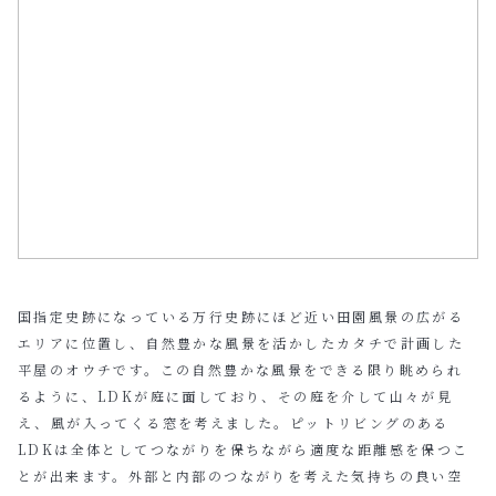
国指定史跡になっている万行史跡にほど近い田園風景の広がる
エリアに位置し、自然豊かな風景を活かしたカタチで計画した
平屋のオウチです。この自然豊かな風景をできる限り眺められ
るように、LDKが庭に面しており、その庭を介して山々が見
え、風が入ってくる窓を考えました。ピットリビングのある
LDKは全体としてつながりを保ちながら適度な距離感を保つこ
とが出来ます。外部と内部のつながりを考えた気持ちの良い空