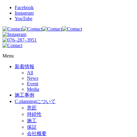
Facebook
Instagram
YouTube
Menu
新着情報
All
News
Event
Media
施工事例
C.planningについて
意匠
持続性
施工
保証
会社概要