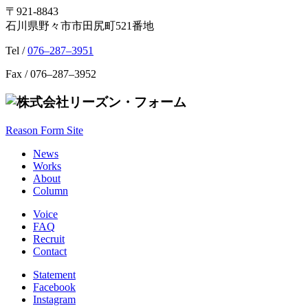
〒921-8843
石川県野々市市田尻町521番地
Tel /
076–287–3951
Fax / 076–287–3952
Reason Form Site
News
Works
About
Column
Voice
FAQ
Recruit
Contact
Statement
Facebook
Instagram