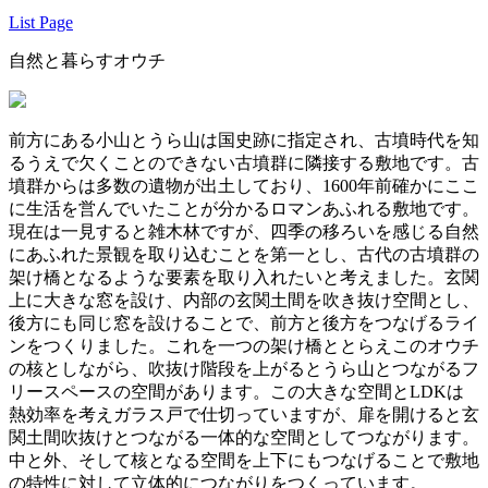
List Page
自然と暮らすオウチ
前方にある小山とうら山は国史跡に指定され、古墳時代を知
るうえで欠くことのできない古墳群に隣接する敷地です。古
墳群からは多数の遺物が出土しており、1600年前確かにここ
に生活を営んでいたことが分かるロマンあふれる敷地です。
現在は一見すると雑木林ですが、四季の移ろいを感じる自然
にあふれた景観を取り込むことを第一とし、古代の古墳群の
架け橋となるような要素を取り入れたいと考えました。玄関
上に大きな窓を設け、内部の玄関土間を吹き抜け空間とし、
後方にも同じ窓を設けることで、前方と後方をつなげるライ
ンをつくりました。これを一つの架け橋ととらえこのオウチ
の核としながら、吹抜け階段を上がるとうら山とつながるフ
リースペースの空間があります。この大きな空間とLDKは
熱効率を考えガラス戸で仕切っていますが、扉を開けると玄
関土間吹抜けとつながる一体的な空間としてつながります。
中と外、そして核となる空間を上下にもつなげることで敷地
の特性に対して立体的につながりをつくっています。