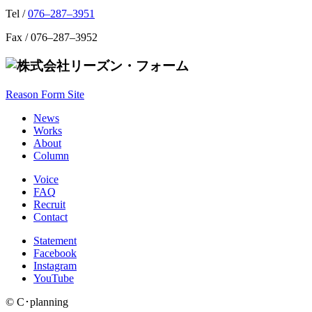
Tel /
076–287–3951
Fax / 076–287–3952
Reason Form Site
News
Works
About
Column
Voice
FAQ
Recruit
Contact
Statement
Facebook
Instagram
YouTube
© C･planning