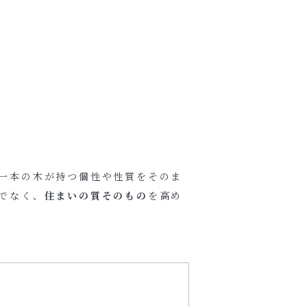
一本の木が持つ個性や性質をそのま
でなく、
住まいの質そのもの
を高め