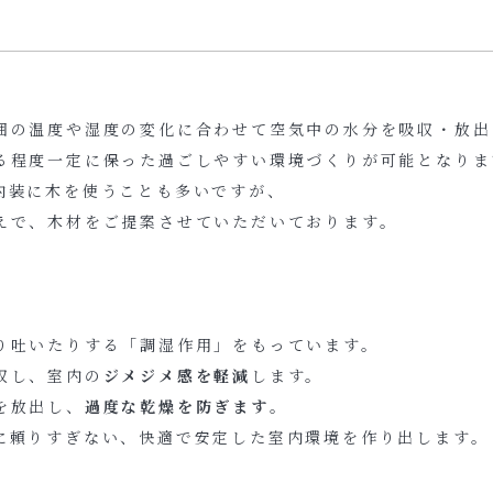
囲の温度や湿度の変化に合わせて空気中の水分を吸収・放出
る程度一定に保った過ごしやすい環境づくりが可能となりま
内装に木を使うことも多いですが、
えで、木材をご提案させていただいております。
り吐いたりする「調湿作用」をもっています。
収し、室内の
ジメジメ感を軽減
します。
を放出し、
過度な乾燥を防ぎます
。
に頼りすぎない、快適で安定した室内環境を作り出します。