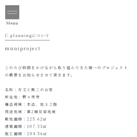
Menu
C.planningについて
muniproject
このたび時間をかけながら取り組んできた唯一のプロジェクト
の概要をお知らせさせて頂きます。
名称：方丈と無二のお家
所在地：野々市市
構造規模：木造、地上２階
用途地域：第2種住居地域
敷地面積：225.62㎡
建築面積：107.33㎡
施工面積：204.56㎡