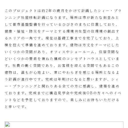
このプロジェクトは約2年の歳月をかけて計画したシィー・プラ
ンニング社屋移転計画になります。場所は市が新たな街並みと
して都市基盤整備を行っているひびきのまちに位置しており、
健康・福祉・防災をテーマとする環境共生型の住環境の創出す
るエリアの一角です。現在は基礎工事までを完了しており、上
棟を控えて準備を進めております。建物は方丈をテーマにした
いくつかの空間があり、オフィスやショールーム、住居空間な
どいくつかの要素を兼ねた構成のコンセプトハウスとしていま
す。社員の働く空間であり、お客様を迎える空間でもあるこの
建物は、誰もが心地よい、常にやわらぎを感じる場所となるよ
う計画が進行中です。完成は年明けになると思いますが、シィ
ー・プランニングと関わりある全ての方に感謝し、建築を進め
ております。完成までに構造見学会や完成後OBの方々へのイベ
ントなどを予定しておりますので、楽しみにお待ちいただける
と幸いです。