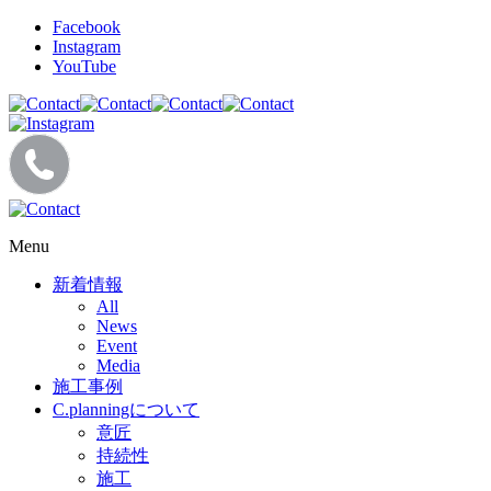
Facebook
Instagram
YouTube
Menu
新着情報
All
News
Event
Media
施工事例
C.planningについて
意匠
持続性
施工