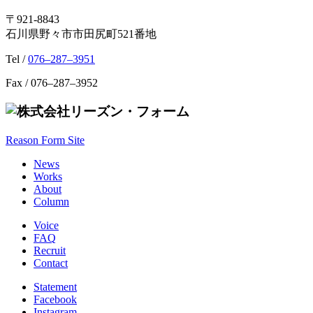
〒921-8843
石川県野々市市田尻町521番地
Tel /
076–287–3951
Fax / 076–287–3952
Reason Form Site
News
Works
About
Column
Voice
FAQ
Recruit
Contact
Statement
Facebook
Instagram