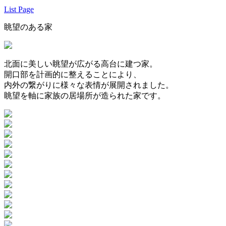
List Page
眺望のある家
北面に美しい眺望が広がる高台に建つ家。
開口部を計画的に整えることにより、
内外の繋がりに様々な表情が展開されました。
眺望を軸に家族の居場所が造られた家です。