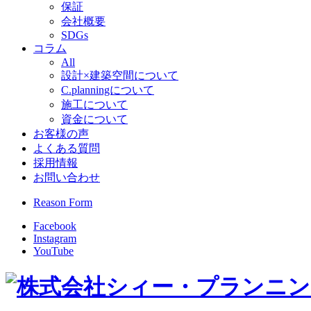
保証
会社概要
SDGs
コラム
All
設計×建築空間について
C.planningについて
施工について
資金について
お客様の声
よくある質問
採用情報
お問い合わせ
Reason Form
Facebook
Instagram
YouTube